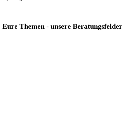
Eure Themen - unsere Beratungsfelder
Verlags- und Asset-
Bewertung
Paid Content
Strategie für