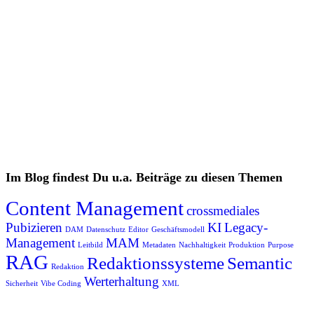
Liquid Content: Alter Wein oder Publishing-
Revolution?
Aufräumen mit der Pain-Point-Matrix
Kann das weg? Warum Verlage ein Legacy-
Management brauchen
Im Blog findest Du u.a. Beiträge zu diesen Themen
Content Management
crossmediales
Pubizieren
KI
Legacy-
DAM
Datenschutz
Editor
Geschäftsmodell
Management
MAM
Leitbild
Metadaten
Nachhaltigkeit
Produktion
Purpose
RAG
Redaktionssysteme
Semantic
Redaktion
Werterhaltung
Sicherheit
Vibe Coding
XML