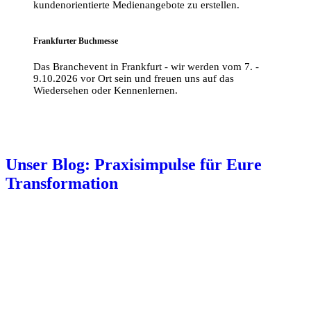
kundenorientierte Medienangebote zu erstellen.
Frankfurter Buchmesse
Das Branchevent in Frankfurt - wir werden vom 7. -
9.10.2026 vor Ort sein und freuen uns auf das
Wiedersehen oder Kennenlernen.
Unser Blog: Praxisimpulse für Eure
Transformation
Erst das Fundament, dann die Fantasie: Wie KI in
Redaktionen echten Mehrwert schafft
KI in Verlagen: Fördermöglichkeiten nicht