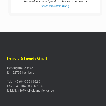
Wir senden keinen Spam! Erfahre mehr in unserer
.
Datenschutzerklärung
Heinold & Friends GmbH
Behringstraße 28 a
D –
22765
Hamburg
Tel:
+49 (0)40 398 662-0
Fax:
+49 (0)40 398 662-32
E-Mail:
info@heinoldandfriends.de