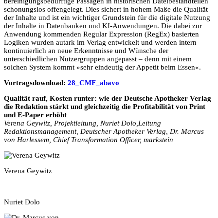
bereinigungsbedürftige Passagen in historischen Dateibestandteilen
schonungslos offengelegt. Dies sichert in hohem Maße die Qualität
der Inhalte und ist ein wichtiger Grundstein für die digitale Nutzung
der Inhalte in Datenbanken und KI-Anwendungen. Die dabei zur
Anwendung kommenden Regular Expression (RegEx) basierten
Logiken wurden autark im Verlag entwickelt und werden intern
kontinuierlich an neue Erkenntnisse und Wünsche der
unterschiedlichen Nutzergruppen angepasst – denn mit einem
solchen System kommt »sehr eindeutig der Appetit beim Essen«.
Vortragsdownload:
28_CMF_abavo
Qualität rauf, Kosten runter: wie der Deutsche Apotheker Verlag
die Redaktion stärkt und gleichzeitig die Profitabilität von Print
und E-Paper erhöht
Verena Geywitz, Projektleitung, Nuriet Dolo,Leitung
Redaktionsmanagement, Deutscher Apotheker Verlag, Dr. Marcus
von Harlessem, Chief Transformation Officer, markstein
Verena Geywitz
Nuriet Dolo