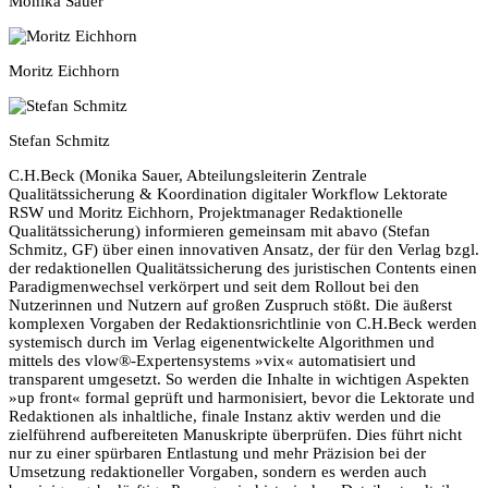
Monika Sauer
Moritz Eichhorn
Stefan Schmitz
C.H.Beck (Monika Sauer, Abteilungsleiterin Zentrale
Qualitätssicherung & Koordination digitaler Workflow Lektorate
RSW und Moritz Eichhorn, Projektmanager Redaktionelle
Qualitätssicherung) informieren gemeinsam mit abavo (Stefan
Schmitz, GF) über einen innovativen Ansatz, der für den Verlag bzgl.
der redaktionellen Qualitätssicherung des juristischen Contents einen
Paradigmenwechsel verkörpert und seit dem Rollout bei den
Nutzerinnen und Nutzern auf großen Zuspruch stößt. Die äußerst
komplexen Vorgaben der Redaktionsrichtlinie von C.H.Beck werden
systemisch durch im Verlag eigenentwickelte Algorithmen und
mittels des vlow®-Expertensystems »vix« automatisiert und
transparent umgesetzt. So werden die Inhalte in wichtigen Aspekten
»up front« formal geprüft und harmonisiert, bevor die Lektorate und
Redaktionen als inhaltliche, finale Instanz aktiv werden und die
zielführend aufbereiteten Manuskripte überprüfen. Dies führt nicht
nur zu einer spürbaren Entlastung und mehr Präzision bei der
Umsetzung redaktioneller Vorgaben, sondern es werden auch