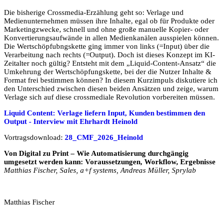
Die bisherige Crossmedia-Erzählung geht so: Verlage und
Medienunternehmen müssen ihre Inhalte, egal ob für Produkte oder
Marketingzwecke, schnell und ohne große manuelle Kopier- oder
Konvertierungsaufwände in allen Medienkanälen ausspielen können.
Die Wertschöpfubngskette ging immer von links (=Input) über die
Verarbeitung nach rechts (=Output). Doch ist dieses Konzept im KI-
Zeitalter noch gültig? Entsteht mit dem „Liquid-Content-Ansatz“ die
Umkehrung der Wertschöpfungskette, bei der die Nutzer Inhalte &
Format frei bestimmen können? In diesem Kurzimpuls diskutiere ich
den Unterschied zwischen diesen beiden Ansätzen und zeige, warum
Verlage sich auf diese crossmediale Revolution vorbereiten müssen.
Liquid Content: Verlage liefern Input, Kunden bestimmen den
Output - Interview mit Ehrhardt Heinold
Vortragsdownload:
28_CMF_2026_Heinold
Von Digital zu Print – Wie Automatisierung durchgängig
umgesetzt werden kann: Voraussetzungen, Workflow, Ergebnisse
Matthias Fischer, Sales, a+f systems, Andreas Müller, Sprylab
Matthias Fischer