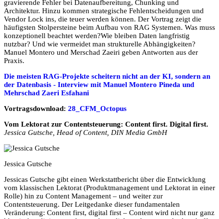
gravierende Fehler bei Datenaufbereitung, Chunking und
Architektur. Hinzu kommen strategische Fehlentscheidungen und
Vendor Lock ins, die teuer werden können. Der Vortrag zeigt die
häufigsten Stolpersteine beim Aufbau von RAG Systemen. Was muss
konzeptionell beachtet werden?Wie bleiben Daten langfristig
nutzbar? Und wie vermeidet man strukturelle Abhängigkeiten?
Manuel Montero und Merschad Zaeiri geben Antworten aus der
Praxis.
Die meisten RAG-Projekte scheitern nicht an der KI, sondern an
der Datenbasis - Interview mit Manuel Montero Pineda und
Mehrschad Zaeri Esfahani
Vortragsdownload:
28_CFM_Octopus
Vom Lektorat zur Contentsteuerung: Content first. Digital first.
Jessica Gutsche, Head of Content, DIN Media GmbH
Jessica Gutsche
Jessicas Gutsche gibt einen Werkstattbericht über die Entwicklung
vom klassischen Lektorat (Produktmanagement und Lektorat in einer
Rolle) hin zu Content Management – und weiter zur
Contentsteuerung. Der Leitgedanke dieser fundamentalen
Veränderung: Content first, digital first – Content wird nicht nur ganz