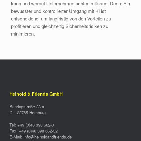
kann und worauf Unternehmen achten müssen. Denn: Ein
bewusster und kontrollierter Umgang mit KI ist
entscheidend, um langfristig von den Vorteilen zu
profitieren und gleichzeitig Sicherheitsrisiken zu
minimieren.
Heinold & Friends GmbH
Behringstraße 28 a
D –
22765
Hamburg
Tel:
+49 (0)40 398 662-0
Fax:
+49 (0)40 398 662-32
E-Mail:
info@heinoldandfriends.de