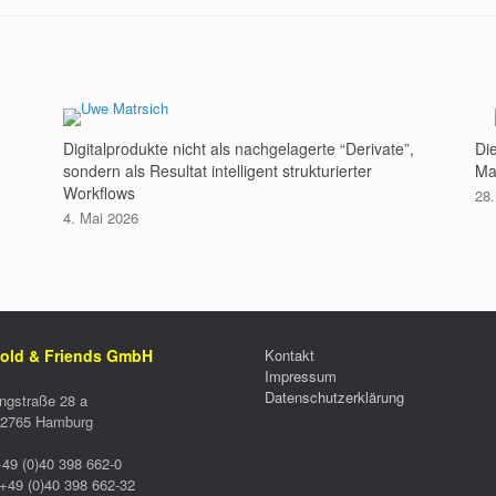
Digitalprodukte nicht als nachgelagerte “Derivate”,
Di
sondern als Resultat intelligent strukturierter
Ma
Workflows
28.
4. Mai 2026
old & Friends GmbH
Kontakt
Impressum
Datenschutzerklärung
ngstraße 28 a
2765
Hamburg
+49 (0)40 398 662-0
+49 (0)40 398 662-32