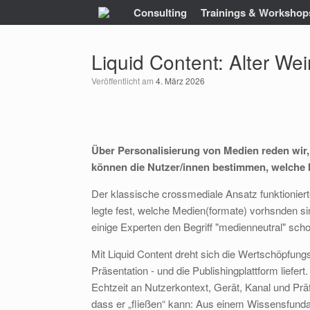
Zum
Consulting
Trainings & Workshop
Inhalt
springen
Liquid Content: Alter We
Veröffentlicht am
4. März 2026
Über Personalisierung von Medien reden wir, 
können die Nutzer/innen bestimmen, welche 
Der klassische crossmediale Ansatz funktioniert
legte fest, welche Medien(formate) vorhsnden s
einige Experten den Begriff "medienneutral" sc
Mit Liquid Content dreht sich die Wertschöpfun
Präsentation - und die Publishingplattform liefert
Echtzeit an Nutzerkontext, Gerät, Kanal und Präfe
dass er „fließen“ kann: Aus einem Wissensfunda