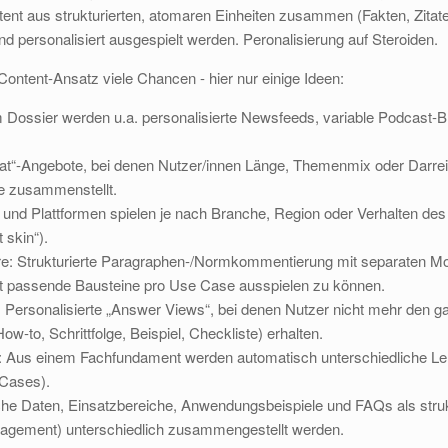
ontent aus strukturierten, atomaren Einheiten zusammen (Fakten, Zitat
d personalisiert ausgespielt werden. Peronalisierung auf Steroiden.
ontent-Ansatz viele Chancen - hier nur einige Ideen:
ossier werden u.a. personalisierte Newsfeeds, variable Podcast‑Bri
at“-Angebote, bei denen Nutzer/innen Länge, Themenmix oder Darre
e zusammenstellt.
und Plattformen spielen je nach Branche, Region oder Verhalten des 
 skin“).
: Strukturierte Paragraphen‑/Normkommentierung mit separaten Modu
t passende Bausteine pro Use Case ausspielen zu können.
Personalisierte „Answer Views“, bei denen Nutzer nicht mehr den ga
w‑to, Schrittfolge, Beispiel, Checkliste) erhalten.
: Aus einem Fachfundament werden automatisch unterschiedliche Ler
 Cases).
he Daten, Einsatzbereiche, Anwendungsbeispiele und FAQs als strukt
nagement) unterschiedlich zusammengestellt werden.