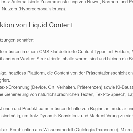
Alerts: Automatisierte Zusammenstellung von News‑, Normen‑ und Pra
 Nutzers (Hyperpersonalisierung).
ktion von Liquid Content
zungen schaffen:
alte müssen in einem CMS klar definierte Content‑Typen mit Feldern,
anderen Worten: Strukutrierte Inhalte waren, sind und bleiben die Ba
hige, headless Plattform, die Content von der Präsentationsschicht 
riert.
xt‑Erkennung (Device, Ort, Verhalten, Präferenzen) sowie KI‑Bauste
e Generierung von natürlichsprachlichen Texten, Text‑to‑Speech, La
ktionen und Produktteams müssen Inhalte von Beginn an modular und
n sind nötig, um trotz Dynamik Konsistenz und Markenführung zu sic
nt als Kombination aus Wissensmodell (Ontologie/Taxonomie), Micro‑