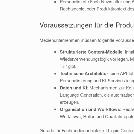
Personalisierte Fach‑Newsletter und 
Rechtsgebiet oder Produktkontext des
Voraussetzungen für die Produ
Medienunternehmen müssen folgende Vorausset
Strukturierte Content‑Modelle
: Inh
Wiederverwendungslogik vorliegen. Mit 
"KI" gibt.
Technische Architektur
: eine API‑fä
Personalisierung und KI‑Services integ
Daten und KI
: Mechanismen zur Konte
Language Generation, die automatisch
erzeugen.
Organisation und Workflows
: Reda
Workflows, Rollen und Qualitätsregel
Gerade für Fachmedienanbieter ist Liquid Conte