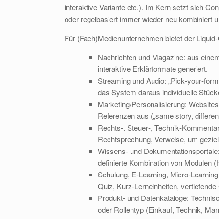
interaktive Variante etc.). Im Kern setzt sich C
oder regelbasiert immer wieder neu kombiniert un
Für (Fach)Medienunternehmen bietet der Liquid-C
Nachrichten und Magazine: aus einem D
interaktive Erklärformate generiert.
Streaming und Audio: „Pick‑your‑form
das System daraus individuelle Stück
Marketing/Personalisierung: Websites 
Referenzen aus („same story, different
Rechts‑, Steuer‑, Technik‑Kommentare
Rechtsprechung, Verweise, um geziel
Wissens- und Dokumentationsportale: 
definierte Kombination von Modulen (Ho
Schulung, E‑Learning, Micro‑Learning
Quiz, Kurz‑Lerneinheiten, vertiefende
Produkt‑ und Datenkataloge: Technisc
oder Rollentyp (Einkauf, Technik, Ma