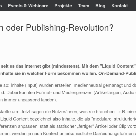
s
Events & Webinare
Projekte
Team
Blog
Kontakt
in oder Publishing-Revolution?
seit es das Internet gibt (mindestens). Mit dem "Liquid Content"
Inhalte sie in welcher Form bekommen wollen. On-Demand-Publi
e so: Inhalte (Input) wurden erstellen, medienneutral gemanagt und 
ind. Dabei konnten Format- und Mediengrenzen (Artikellängen, Audio 
hon immer unpassend fanden).
gskette um: Jetzt sagen die Nutzer/innen, was sie brauchen - z.B. e
. Liquid Content bezeichnet also Inhalte, die als "modulare, strukturie
renzen anpassen, statt als statischer „fertiger“ Artikel oder Clip vor
ment werden je nach Kontext unterschiedliche Darreichungsformen er