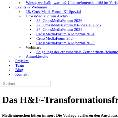
Wieso, weshalb, warum? Unternehmensleitbild im Verla
Events & Webinare
28. CrossMediaForum KI-Spezial
CrossMediaForum Archiv
28. CrossMediaForum 2026
27. CrossMediaForum KI-Spezial 2025
27. CrossMediaForum 2025
CrossMediaForum KI-Spezial 2024
CrossMediaFoum 2024
CrossMediaForum KI-Spezial 2023
Webinare
So gelingt der crossmediale Zeitschriften-Relaun
Anmeldeseite
Projekte
Team
Blog
Kontakt
Suchen
nach:
Das H&F-Transformationsfr
Medienmenchen hören immer: Die Verlage verlieren den Anschluss. 