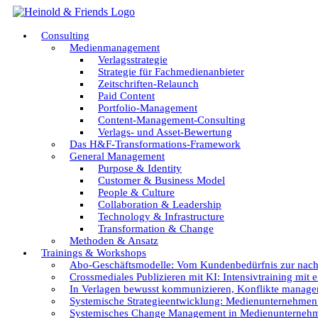
Zum
Inhalt
Consulting
springen
Medienmanagement
Verlagsstrategie
Strategie für Fachmedienanbieter
Zeitschriften-Relaunch
Paid Content
Portfolio-Management
Content-Management-Consulting
Verlags- und Asset-Bewertung
Das H&F-Transformations-Framework
General Management
Purpose & Identity
Customer & Business Model
People & Culture
Collaboration & Leadership
Technology & Infrastructure
Transformation & Change
Methoden & Ansatz
Trainings & Workshops
Abo-Geschäftsmodelle: Vom Kundenbedürfnis zur nac
Crossmediales Publizieren mit KI: Intensivtraining mit e
In Verlagen bewusst kommunizieren, Konflikte managen
Systemische Strategieentwicklung: Medienunternehmen g
Systemisches Change Management in Medienunternehme