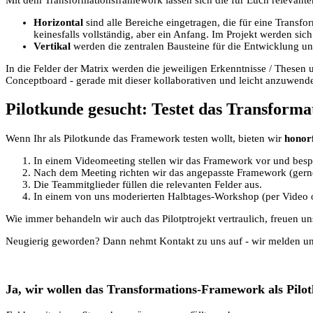
Horizontal
sind alle Bereiche eingetragen, die für eine Transfo
keinesfalls vollständig, aber ein Anfang. Im Projekt werden sic
Vertikal
werden die zentralen Bausteine für die Entwicklung un
In die Felder der Matrix werden die jeweiligen Erkenntnisse / Thes
Conceptboard - gerade mit dieser kollaborativen und leicht anzuwen
Pilotkunde gesucht: Testet das Transform
Wenn Ihr als Pilotkunde das Framework testen wollt, bieten wir
honorf
In einem Videomeeting stellen wir das Framework vor und bespr
Nach dem Meeting richten wir das angepasste Framework (ge
Die Teammitglieder füllen die relevanten Felder aus.
In einem von uns moderierten Halbtages-Workshop (per Video od
Wie immer behandeln wir auch das Pilotptrojekt vertraulich, freuen u
Neugierig geworden? Dann nehmt Kontakt zu uns auf - wir melden un
Ja, wir wollen das Transformations-Framework als Pil