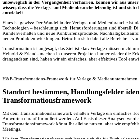
unbeweglich in der Vergangenheit verharren, können wir aus unser
wissen, dass die Verlags- und Medienbranche lebendig ist und sich
entwickelt.
Eines ist gewiss: Der Wandel in der Verlags- und Medienbranche is
Technologien – beschleunigt sich. Herausforderungen sind überall: Dig
Kundenverhalten und neue Konkurrenzprodukte, Nachhaltigkeitsanfo
neuen Produktentwicklungen. Betroffen sich dabei alle Bereiche – von
Transformation ist angesagt, das Ziel ist klar: Verlage müssen nicht n
Heinold & Friends machen in unseren Projekten immer wieder die Er
drängendsten sind, haben wir ein einfaches, aber effektives Tool ent
H&F-Transformations-Framework für Verlage & Medienunternehmen
Standort bestimmen, Handlungsfelder ident
Transformationsframework
Mit dem Transformationsframework erhalten Verlage ein einfaches To
Antworten darauf formuliert werden. Auf Basis dieser Analysen werde
Transformationsframework könnt Ihr alleine nutzen, aber wir empfehle
Meetings.
Mit dem Transformationsframework lassen sich die für Euch relevanten