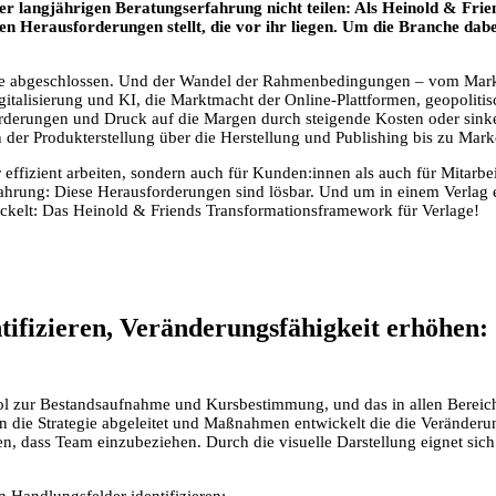
er langjährigen Beratungserfahrung nicht teilen: Als Heinold & Frie
 den Herausforderungen stellt, die vor ihr liegen. Um die Branche 
t nie abgeschlossen. Und der Wandel der Rahmenbedingungen – vom Ma
italisierung und KI, die Marktmacht der Online-Plattformen, geopolitisc
rderungen und Druck auf die Margen durch steigende Kosten oder si
 der Produkterstellung über die Herstellung und Publishing bis zu Mark
ur effizient arbeiten, sondern auch für Kunden:innen als auch für Mitarb
fahrung: Diese Herausforderungen sind lösbar. Und um in einem Verla
wickelt: Das Heinold & Friends Transformationsframework für Verlage!
ifizieren, Veränderungsfähigkeit erhöhen:
ol zur Bestandsaufnahme und Kursbestimmung, und das in allen Bereich
n die Strategie abgeleitet und Maßnahmen entwickelt die die Veränderu
n, dass Team einzubeziehen. Durch die visuelle Darstellung eignet sich
 Handlungsfelder identifizieren: