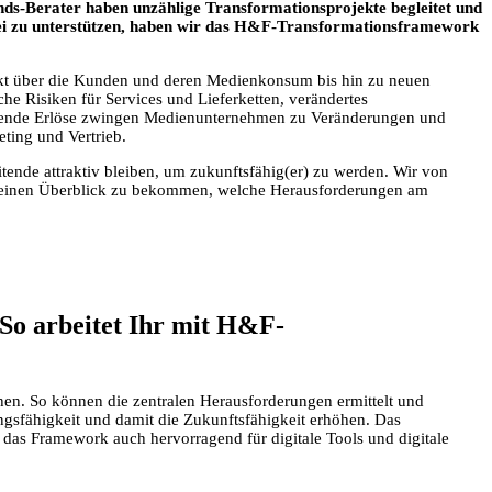
nds-Berater haben unzählige Transformationsprojekte begleitet und
dabei zu unterstützen, haben wir das H&F-Transformationsframework
rkt über die Kunden und deren Medienkonsum bis hin zu neuen
he Risiken für Services und Lieferketten, verändertes
nkende Erlöse zwingen Medienunternehmen zu Veränderungen und
eting und Vertrieb.
eitende attraktiv bleiben, um zukunftsfähig(er) zu werden. Wir von
g einen Überblick zu bekommen, welche Herausforderungen am
 So arbeitet Ihr mit H&F-
en. So können die zentralen Herausforderungen ermittelt und
ngsfähigkeit und damit die Zukunftsfähigkeit erhöhen. Das
 das Framework auch hervorragend für digitale Tools und digitale