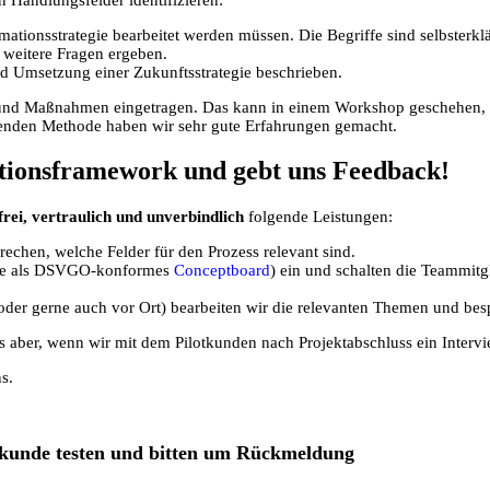
rmationsstrategie bearbeitet werden müssen. Die Begriffe sind selbsterkl
h weitere Fragen ergeben.
d Umsetzung einer Zukunftsstrategie beschrieben.
en und Maßnahmen eingetragen. Das kann in einem Workshop geschehen, 
denden Methode haben wir sehr gute Erfahrungen gemacht.
ationsframework und gebt uns Feedback!
rei, vertraulich und unverbindlich
folgende Leistungen:
echen, welche Felder für den Prozess relevant sind.
rne als DSVGO-konformes
Conceptboard
) ein und schalten die Teammitgl
er gerne auch vor Ort) bearbeiten wir die relevanten Themen und besp
ns aber, wenn wir mit dem Pilotkunden nach Projektabschluss ein Interv
s.
otkunde testen und bitten um Rückmeldung