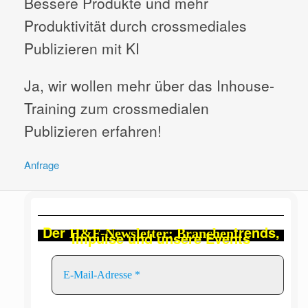
Bessere Produkte und mehr
Produktivität durch crossmediales
Publizieren mit KI
Ja, wir wollen mehr über das Inhouse-
Training zum crossmedialen
Publizieren erfahren!
Anfrage
Der
trends,
H&F-Newsletter: Branchen
Impulse und unsere Events