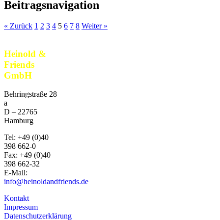
Beitragsnavigation
« Zurück
1
2
3
4
5
6
7
8
Weiter »
Heinold &
Friends
GmbH
Behringstraße 28
a
D –
22765
Hamburg
Tel:
+49 (0)40
398 662-0
Fax:
+49 (0)40
398 662-32
E-Mail:
info@heinoldandfriends.de
Kontakt
Impressum
Datenschutzerklärung