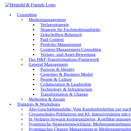
Zum
Inhalt
Consulting
springen
Medienmanagement
Verlagsstrategie
Strategie für Fachmedienanbieter
Zeitschriften-Relaunch
Paid Content
Portfolio-Management
Content-Management-Consulting
Verlags- und Asset-Bewertung
Das H&F-Transformations-Framework
General Management
Purpose & Identity
Customer & Business Model
People & Culture
Collaboration & Leadership
Technology & Infrastructure
Transformation & Change
Methoden & Ansatz
Trainings & Workshops
Abo-Geschäftsmodelle: Vom Kundenbedürfnis zur nac
Crossmediales Publizieren mit KI: Intensivtraining mit e
In Verlagen bewusst kommunizieren, Konflikte managen
Systemische Strategieentwicklung: Medienunternehmen g
Systemisches Change Management in Medienunternehme