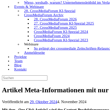
Wieso, weshalb, warum? Unternehmensleitbild im Verla
Events & Webinare
28. CrossMediaForum KI-Spezial
CrossMediaForum Archiv
28. CrossMediaForum 2026
27. CrossMediaForum KI-Spezial 2025
27. CrossMediaForum 2025
CrossMediaForum KI-Spezial 2024
CrossMediaFoum 2024
CrossMediaForum KI-Spezial 2023
Webinare
So gelingt der crossmediale Zeitschriften-Relaun
Anmeldeseite
Projekte
Team
Blog
Kontakt
Suchen
nach:
Artikel Meta-Informationen mit nur 
Veröffentlicht am
29. Oktober 2024
4. November 2024
Mit dem „One Click Article“ wird der Content-Produktionsprozess 