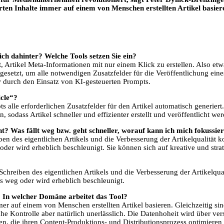
erten Inhalte immer auf einem von Menschen erstellten Artikel basier
ich dahinter? Welche Tools setzen Sie ein?
ht, Artikel Meta-Informationen mit nur einem Klick zu erstellen. Also et
setzt, um alle notwendigen Zusatzfelder für die Veröffentlichung eines
 durch den Einsatz von KI-gesteuerten Prompts.
icle“?
s alle erforderlichen Zusatzfelder für den Artikel automatisch generiert
, sodass Artikel schneller und effizienter erstellt und veröffentlicht w
? Was fällt weg bzw. geht schneller, worauf kann ich mich fokussie
n des eigentlichen Artikels und die Verbesserung der Artikelqualität k
oder wird erheblich beschleunigt. Sie können sich auf kreative und str
hreiben des eigentlichen Artikels und die Verbesserung der Artikelqual
s weg oder wird erheblich beschleunigt.
In welcher Domäne arbeitet das Tool?
mer auf einem von Menschen erstellten Artikel basieren. Gleichzeitig sin
che Kontrolle aber natürlich unerlässlich. Die Datenhoheit wird über v
en, die ihren Content-Produktions- und Distributionsprozess optimieren