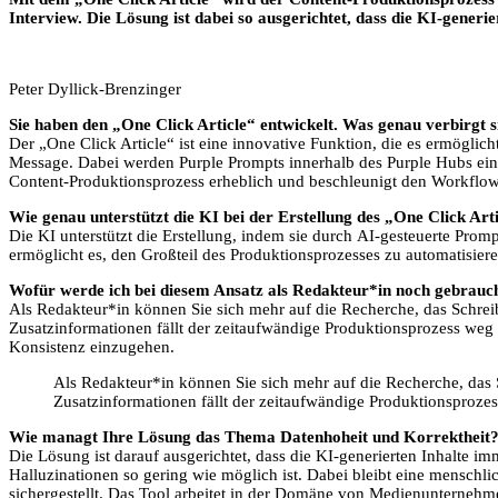
Interview. Die Lösung ist dabei so ausgerichtet, dass die KI-generi
Peter Dyllick-Brenzinger
Sie haben den „One Click Article“ entwickelt. Was genau verbirgt s
Der „One Click Article“ ist eine innovative Funktion, die es ermöglic
Message. Dabei werden Purple Prompts innerhalb des Purple Hubs einge
Content-Produktionsprozess erheblich und beschleunigt den Workflow
Wie genau unterstützt die KI bei der Erstellung des „One Click Art
Die KI unterstützt die Erstellung, indem sie durch AI-gesteuerte Prompt
ermöglicht es, den Großteil des Produktionsprozesses zu automatisieren
Wofür werde ich bei diesem Ansatz als Redakteur*in noch gebraucht
Als Redakteur*in können Sie sich mehr auf die Recherche, das Schreibe
Zusatzinformationen fällt der zeitaufwändige Produktionsprozess weg 
Konsistenz einzugehen.
Als Redakteur*in können Sie sich mehr auf die Recherche, das Sc
Zusatzinformationen fällt der zeitaufwändige Produktionsprozes
Wie managt Ihre Lösung das Thema Datenhoheit und Korrektheit? 
Die Lösung ist darauf ausgerichtet, dass die KI-generierten Inhalte im
Halluzinationen so gering wie möglich ist. Dabei bleibt eine menschli
sichergestellt. Das Tool arbeitet in der Domäne von Medienunternehm