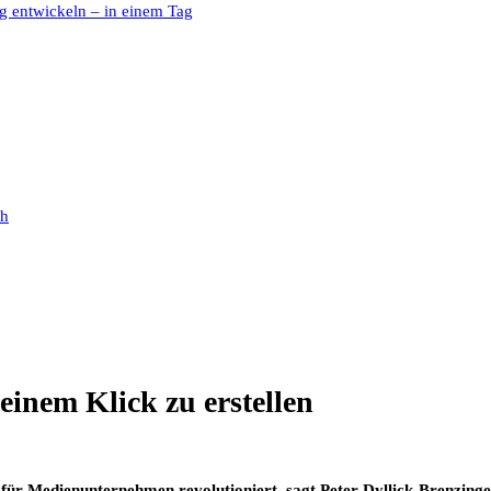
g entwickeln – in einem Tag
ch
einem Klick zu erstellen
für Medienunternehmen revolutioniert, sagt Peter Dyllick-Brenzinge