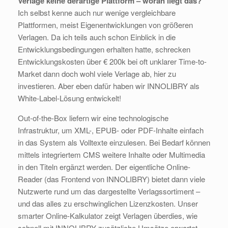
Verlage keine derartige Plattform – woran liegt das?
Ich selbst kenne auch nur wenige vergleichbare
Plattformen, meist Eigenentwicklungen von größeren
Verlagen. Da ich teils auch schon Einblick in die
Entwicklungsbedingungen erhalten hatte, schrecken
Entwicklungskosten über € 200k bei oft unklarer Time-to-
Market dann doch wohl viele Verlage ab, hier zu
investieren. Aber eben dafür haben wir INNOLIBRY als
White-Label-Lösung entwickelt!
Out-of-the-Box liefern wir eine technologische
Infrastruktur, um XML-, EPUB- oder PDF-Inhalte einfach
in das System als Volltexte einzulesen. Bei Bedarf können
mittels integriertem CMS weitere Inhalte oder Multimedia
in den Titeln ergänzt werden. Der eigentliche Online-
Reader (das Frontend von INNOLIBRY) bietet dann viele
Nutzwerte rund um das dargestellte Verlagssortiment –
und das alles zu erschwinglichen Lizenzkosten. Unser
smarter Online-Kalkulator zeigt Verlagen überdies, wie
schnell mit INNOLIBRY zusätzliche Umsätze erwartet