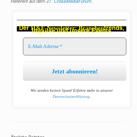
Referent auf dem
27. CrossMediaForum
.
Der
trends,
H&F-Newsletter: Branchen
Impulse und unsere Events
Wir senden keinen Spam! Erfahre mehr in unserer
.
Datenschutzerklärung