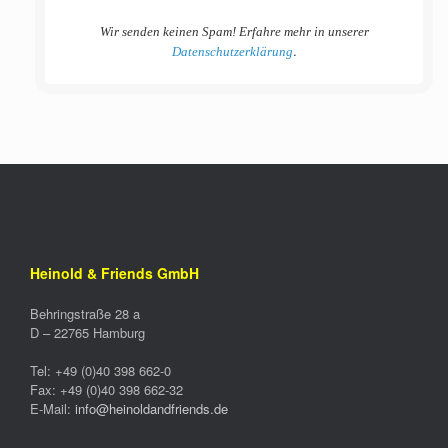
Wir senden keinen Spam! Erfahre mehr in unserer
.
Datenschutzerklärung
Heinold & Friends GmbH
Behringstraße 28 a
D –
22765
Hamburg
Tel:
+49 (0)40 398 662-0
Fax:
+49 (0)40 398 662-32
E-Mail:
info@heinoldandfriends.de