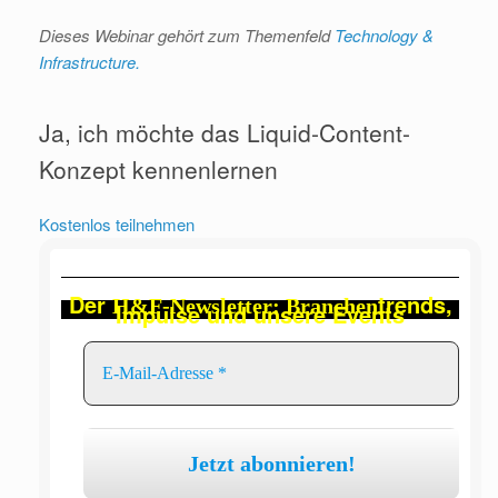
Dieses Webinar gehört zum Themenfeld
Technology &
Infrastructure.
Ja, ich möchte das Liquid-Content-
Konzept kennenlernen
Kostenlos teilnehmen
Der
trends,
H&F-Newsletter: Branchen
Impulse und unsere Events