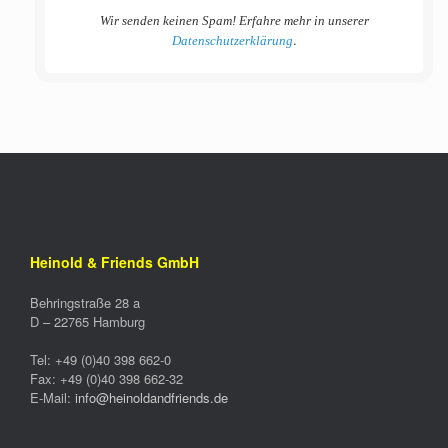
Wir senden keinen Spam! Erfahre mehr in unserer
.
Datenschutzerklärung
Heinold & Friends GmbH
Behringstraße 28 a
D –
22765
Hamburg
Tel:
+49 (0)40 398 662-0
Fax:
+49 (0)40 398 662-32
E-Mail:
info@heinoldandfriends.de