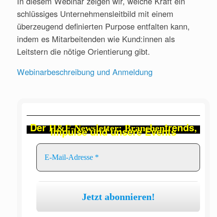
In diesem Webinar zeigen wir, welche Kraft ein
schlüssiges Unternehmensleitbild mit einem
überzeugend definierten Purpose entfalten kann,
indem es Mitarbeitenden wie Kund:innen als
Leitstern die nötige Orientierung gibt.
Webinarbeschreibung und Anmeldung
Der
trends,
H&F-Newsletter: Branchen
Impulse und unsere Events