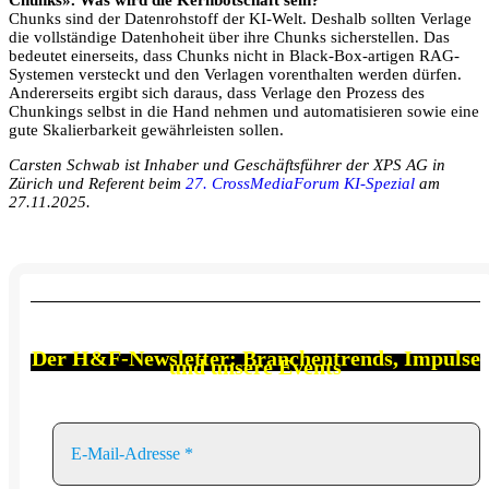
Chunks». Was wird die Kernbotschaft sein?
Chunks sind der Datenrohstoff der KI-Welt. Deshalb sollten Verlage
die vollständige Datenhoheit über ihre Chunks sicherstellen. Das
bedeutet einerseits, dass Chunks nicht in Black-Box-artigen RAG-
Systemen versteckt und den Verlagen vorenthalten werden dürfen.
Andererseits ergibt sich daraus, dass Verlage den Prozess des
Chunkings selbst in die Hand nehmen und automatisieren sowie eine
gute Skalierbarkeit gewährleisten sollen.
Carsten Schwab ist Inhaber und Geschäftsführer der XPS AG in
Zürich und Referent beim
27. CrossMediaForum KI-Spezial
am
27.11.2025.
Der
H&F-Newsletter: Branchen
trends, Impulse
und unsere Events