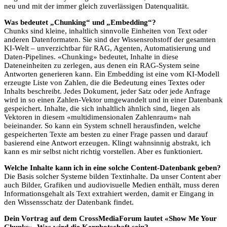
neu und mit der immer gleich zuverlässigen Datenqualität.
Was bedeutet „Chunking“ und „Embedding“?
Chunks sind kleine, inhaltlich sinnvolle Einheiten von Text oder
anderen Datenformaten. Sie sind der Wissensrohstoff der gesamten
KI-Welt – unverzichtbar für RAG, Agenten, Automatisierung und
Daten-Pipelines. «Chunking» bedeutet, Inhalte in diese
Dateneinheiten zu zerlegen, aus denen ein RAG-System seine
Antworten generieren kann. Ein Embedding ist eine vom KI-Modell
erzeugte Liste von Zahlen, die die Bedeutung eines Textes oder
Inhalts beschreibt. Jedes Dokument, jeder Satz oder jede Anfrage
wird in so einen Zahlen-Vektor umgewandelt und in einer Datenbank
gespeichert. Inhalte, die sich inhaltlich ähnlich sind, liegen als
Vektoren in diesem «multidimensionalen Zahlenraum» nah
beieinander. So kann ein System schnell herausfinden, welche
gespeicherten Texte am besten zu einer Frage passen und darauf
basierend eine Antwort erzeugen. Klingt wahnsinnig abstrakt, ich
kann es mir selbst nicht richtig vorstellen. Aber es funktioniert.
Welche Inhalte kann ich in eine solche Content-Datenbank geben?
Die Basis solcher Systeme bilden Textinhalte. Da unser Content aber
auch Bilder, Grafiken und audiovisuelle Medien enthält, muss deren
Informationsgehalt als Text extrahiert werden, damit er Eingang in
den Wissensschatz der Datenbank findet.
Dein Vortrag auf dem CrossMediaForum lautet «Show Me Your