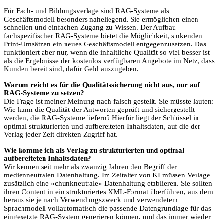
Für Fach- und Bildungsverlage sind RAG-Systeme als
Geschäftsmodell besonders naheliegend. Sie ermöglichen einen
schnellen und einfachen Zugang zu Wissen. Der Aufbau
fachspezifischer RAG-Systeme bietet die Möglichkeit, sinkenden
Print-Umsätzen ein neues Geschäftsmodell entgegenzusetzen. Das
funktioniert aber nur, wenn die inhaltliche Qualität so viel besser ist
als die Ergebnisse der kostenlos verfügbaren Angebote im Netz, dass
Kunden bereit sind, dafür Geld auszugeben.
Warum reicht es für die Qualitätssicherung nicht aus, nur auf
RAG-Systeme zu setzen?
Die Frage ist meiner Meinung nach falsch gestellt. Sie müsste lauten:
Wie kann die Qualität der Antworten geprüft und sichergestellt
werden, die RAG-Systeme liefern? Hierfür liegt der Schlüssel in
optimal strukturierten und aufbereiteten Inhaltsdaten, auf die der
Verlag jeder Zeit direkten Zugriff hat.
Wie komme ich als Verlag zu strukturierten und optimal
aufbereiteten Inhaltsdaten?
Wir kennen seit mehr als zwanzig Jahren den Begriff der
medienneutralen Datenhaltung. Im Zeitalter von KI müssen Verlage
zusätzlich eine «chunkneutrale» Datenhaltung etablieren. Sie sollten
ihren Content in ein strukturiertes XML-Format überführen, aus dem
heraus sie je nach Verwendungszweck und verwendetem
Sprachmodell vollautomatisch die passende Datengrundlage für das
eingesetzte RAG-System generieren können, und das immer wieder