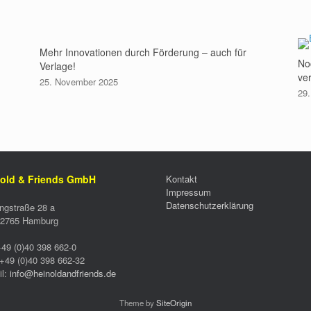
Mehr Innovationen durch Förderung – auch für
No
Verlage!
ve
25. November 2025
29
old & Friends GmbH
Kontakt
Impressum
Datenschutzerklärung
ngstraße 28 a
2765
Hamburg
+49 (0)40 398 662-0
+49 (0)40 398 662-32
l:
info@heinoldandfriends.de
Theme by
SiteOrigin