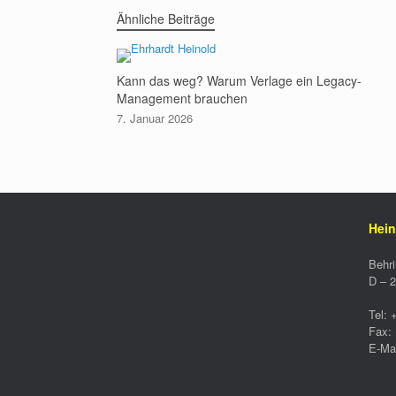
Ähnliche Beiträge
Kann das weg? Warum Verlage ein Legacy-
Management brauchen
7. Januar 2026
Hein
Behri
D –
2
Tel:
Fax:
E-Mai