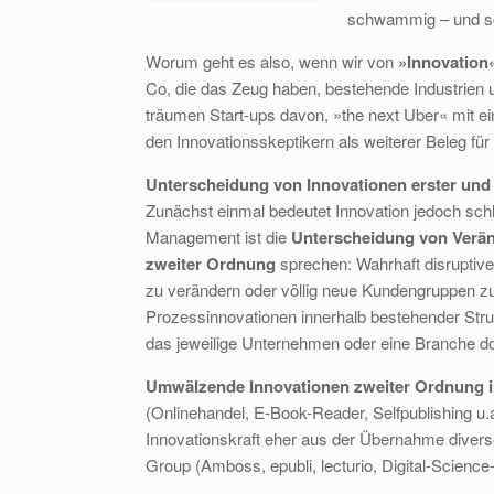
schwammig – und sch
Worum geht es also, wenn wir von
»Innovation
Co, die das Zeug haben, bestehende Industrien
träumen Start-ups davon, »the next Uber« mit e
den Innovationsskeptikern als weiterer Beleg für
Unterscheidung von Innovationen erster und
Zunächst einmal bedeutet Innovation jedoch sch
Management ist die
Unterscheidung von Verän
zweiter Ordnung
sprechen: Wahrhaft disruptiv
zu verändern oder völlig neue Kundengruppen zu
Prozessinnovationen innerhalb bestehender Strukt
das jeweilige Unternehmen oder eine Branche do
Umwälzende Innovationen zweiter Ordnung 
(Onlinehandel, E-Book-Reader, Selfpublishing u.a
Innovationskraft eher aus der Übernahme diverse
Group (Amboss, epubli, lecturio, Digital-Science-