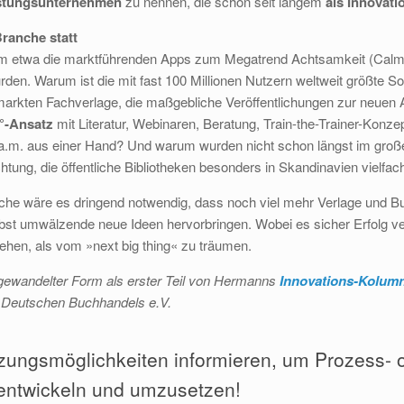
istungsunternehmen
zu nennen, die schon seit langem
als Innovati
ranche statt
um etwa die marktführenden Apps zum Megatrend Achtsamkeit (Calm
en. Warum ist die mit fast 100 Millionen Nutzern weltweit größte So
kten Fachverlage, die maßgebliche Veröffentlichungen zur neuen Ar
°-Ansatz
mit Literatur, Webinaren, Beratung, Train-the-Trainer-Konze
.v.a.m. aus einer Hand? Und warum wurden nicht schon längst im gr
tung, die öffentliche Bibliotheken besonders in Skandinavien vielfac
nche wäre es dringend notwendig, dass noch viel mehr Verlage und B
lbst umwälzende neue Ideen hervorbringen. Wobei es sicher Erfolg v
ehen, als vom »next big thing« zu träumen.
abgewandelter Form als erster Teil von Hermanns
Innovations-Kolum
 Deutschen Buchhandels e.V.
ützungsmöglichkeiten informieren, um Prozess- 
 entwickeln und umzusetzen!