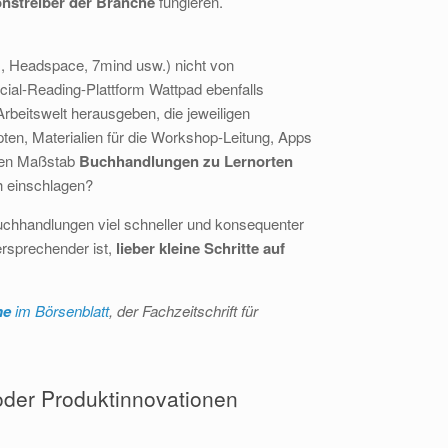
onstreiber der Branche
fungieren.
, Headspace, 7mind usw.) nicht von
cial-Reading-Plattform Wattpad ebenfalls
beitswelt herausgeben, die jeweiligen
pten, Materialien für die Workshop-Leitung, Apps
oßen Maßstab
Buchhandlungen zu Lernorten
h einschlagen?
uchhandlungen viel schneller und konsequenter
ersprechender ist,
lieber
kleine Schritte auf
ne
im Börsenblatt
, der Fachzeitschrift für
oder Produktinnovationen