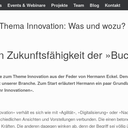
s
Events & Webinare
Projekte
Team
Blog
Kontakt
m Thema Innovation: Was und wozu?
rn Zukunftsfähigkeit der »B
Serie zum Theme Innovation aus der Feder von Hermann Eckel. De
it unserer Branche. Zum Start erläutert Hermann ein paar Grundla
hr Innovationen«.
vation« verhält es sich wie mit »Agilität«, »Digitalisierung« oder »Nac
schiedlichen Ansichten und Vorstellungen verbunden. Die einen beto
 Kräften. Die anderen dagegen winken ab, denn der Begriff sei völlig 