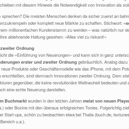
ieben mit diesem Hinweis die Notwendigkeit von Innovation als solc
«
sprechen? Die meisten Menschen denken da sicher zuerst an bahn
 umzukrempeln oder komplett neue Märkte zu schaffen. Stichwort:
»s
inem millionenfachen Kundenstamm zu werden – was natürlich nur de
 ihre ablehnende Haltung gesehen: »Alles viel zu riskant!«
 zweiter Ordnung
licht die »Einführung von Neuerungen« und kann sich in ganz unter
derungen erster und zweiter Ordnung
gebräuchlich. Analog dazu 
e neue Produkte oder Geschäftsmodelle wie das iPhone, mit dem Pot
 erschließen, sind demnach Innovationen zweiter Ordnung. Dem steh
uren gegenüber, die keine revolutionäre Weltneuheit bedeuten und ande
ch eine echte Neuerung darstellen.
im Buchmarkt
wurden in den letzten Jahren
meist von neuen Playe
.) oder Boxine mit den überaus erfolgreichen Tonies. Folgerichtig zi
r Start-ups, schön zu beobachten etwa bei Thalia (buch.de, textunes
Bereich u.a.).