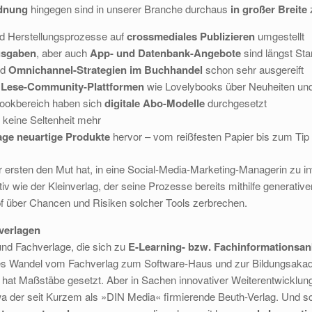
rdnung
hingegen sind in unserer Branche durchaus
in großer Breite
z
und Herstellungsprozesse auf
crossmediales Publizieren
umgestellt
usgaben
, aber auch
App- und Datenbank-Angebote
sind längst St
nd
Omnichannel-Strategien im Buchhandel
schon sehr ausgereift
n
Lese-Community-Plattformen
wie Lovelybooks über Neuheiten und
bookbereich haben sich
digitale Abo-Modelle
durchgesetzt
 keine Seltenheit mehr
ge neuartige Produkte
hervor – vom reißfesten Papier bis zum Tip 
 ersten den Mut hat, in eine Social-Media-Marketing-Managerin zu i
iv wie der Kleinverlag, der seine Prozesse bereits mithilfe generative
f über Chancen und Risiken solcher Tools zerbrechen.
verlagen
- und Fachverlage, die sich zu
E-Learning- bzw. Fachinformationsanbie
es Wandel vom Fachverlag zum Software-Haus und zur Bildungsakad
 hat Maßstäbe gesetzt. Aber in Sachen innovativer Weiterentwicklung
twa der seit Kurzem als »DIN Media« firmierende Beuth-Verlag. Und sc