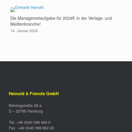
Die Managemetaufgabe für 2024ff. in der Verlags- und
Medienbranche!
14. Januar 2024
Heinold & Friends GmbH
Behringstraße 28 a
D –
22765
Hamburg
Tel:
+49 (0)40 398 662-0
Fax:
+49 (0)40 398 662-32