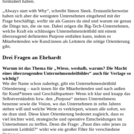
formuliert haben.
„Always start with Why“, schreibt Simon Sinek. Erstaunlicherweise
haben sich aber die wenigsten Unternehmen eingehend mit der
Frage beschäftigt, wofür sie als Ganzes da sind und warum sie genau
die Dinge tun, die sie tun. Dabei zeigen die Big-Tech-Unternehmen,
welche Kraft ein schlüssiges Unternehmensleitbild mit einem
überzeugend definierten Purpose entfalten kann, indem es
Mitarbeitenden wie Kund:innen als Leitstern die nötige Orientierung
gibt.
Drei Fragen an Ehrhardt
Warum ist das Thema für „Wieso, weshalb, warum? Die Macht
eines überzeugenden Unternehmensleitbildes“ auch für Verlage so
wichtig?
Wie der Name schon nahelegt, gibt ein Unternehmensleitbild
Orientierung – nach innen für die Mitarbeitenden und nach außen
für Kund*innen und Geschäftspartner: Wenn ich klar und knapp das
Selbstverständnis bzw. den „Purpose“ meines Unternehmens
benenne sowie die Vision, wo das Unternehmen in zehn Jahren
stehen will und welche Werte es verkörpert, wissen alle sofort, wo
sie dran sind. Diese klare Orientierung bedeutet zugleich, dass es
viel leichter wird, strategische und operative Entscheidungen im
Unternehmen zu treffen. Denn die Frage: „Passt dies oder jenes zu
unserem Leitbild?“ wirkt wie ein großer Filter für verschiedene