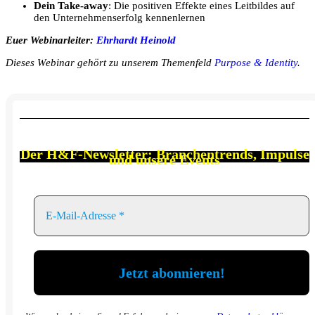
Dein Take-away
: Die positiven Effekte eines Leitbildes auf
den Unternehmenserfolg kennenlernen
Euer Webinarleiter:
Ehrhardt Heinold
Dieses Webinar gehört zu unserem Themenfeld
Purpose & Identity
.
Der
H&F-Newsletter: Branchen
trends, Impulse
und unsere Events