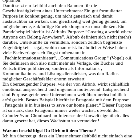
Optionen.
Damit setzt ein Leitbild auch den Rahmen für die
Geschäftstätigkeiten eines Unternehmens: Ein gut formulierter
Purpose ist konkret genug, um nicht generisch und damit
austauschbar zu wirken, und gleichzeitig weit genug gefasst, um
mögliche neue, zukünftige Entwicklungen zu umschließen. Ein
Paradebeispiel hierfür ist Airbnbs Purpose: “Creating a world where
Anyone can Belong Anywhere”. Airbnb definiert sich nicht (mehr)
darüber, Unterkünfte zu vermitteln, sondern zeitlich begrenzte
Zugehörigkeit – egal, wohin man reist. In ähnlicher Weise haben
viele Fachverlage sich längst umbenannt in
„Fachinformationsanbieter“, „Communications Group“ (Vogel) o.ä.
Sie definieren sich also nicht mehr als Verlage, die Bücher und
Zeitschriften publizieren, sondern als Informations-,
Kommunikations- und Lösungsdienstleister, was den Radius
möglicher Geschäftsfelder enorm erweitert.
Ein überzeugender Purpose, wie der von Airbnb, wirkt schließlich
emotional ansprechend und ungemein motivierend. Entsprechend
sind Purpose-getriebene Unternehmen weit überdurchschnittlich
erfolgreich. Bestes Beispiel hierfür ist Patagonia mit dem Purpose:
„Patagonia is in business to save our home planet.“ Dieser Purpose
ist so stark, dass Patagonia immer weiter wächst, obwohl der
Gründer Yvon Chouinard im Interesse der Umwelt eigentlich alles
daran gesetzt hat, dieses Wachstum zu vermeiden!
Warum beschäftigst Du Dich mit dem Thema?
Ich bin überzeugt, dass ein Unternehmensleitbild nicht einfach eine