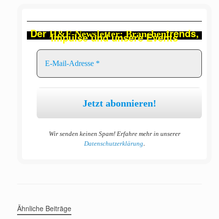
Der
trends,
H&F-Newsletter: Branchen
Impulse und unsere Events
Wir senden keinen Spam! Erfahre mehr in unserer
.
Datenschutzerklärung
Ähnliche Beiträge