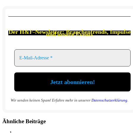
Der
H&F-Newsletter: Branchen
trends, Impulse
und unsere Events
Wir senden keinen Spam! Erfahre mehr in unserer
Datenschutzerklärung
.
Ähnliche Beiträge