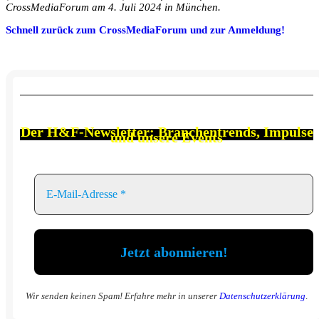
CrossMediaForum am 4. Juli 2024 in München.
Schnell zurück zum CrossMediaForum und zur Anmeldung!
Der
H&F-Newsletter: Branchen
trends, Impulse
und unsere Events
Wir senden keinen Spam! Erfahre mehr in unserer
Datenschutzerklärung
.