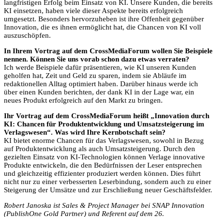
langfristigen Erfolg beim Einsatz von KI. Unsere Kunden, die bereits
KI einsetzen, haben viele dieser Aspekte bereits erfolgreich
umgesetzt. Besonders hervorzuheben ist ihre Offenheit gegenüber
Innovation, die es ihnen ermöglicht hat, die Chancen von KI voll
auszuschöpfen.
In Ihrem Vortrag auf dem CrossMediaForum wollen Sie Beispiele
nennen. Können Sie uns vorab schon dazu etwas verraten?
Ich werde Beispiele dafür präsentieren, wie KI unseren Kunden
geholfen hat, Zeit und Geld zu sparen, indem sie Abläufe im
redaktionellen Alltag optimiert haben. Darüber hinaus werde ich
über einen Kunden berichten, der dank KI in der Lage war, ein
neues Produkt erfolgreich auf den Markt zu bringen.
Ihr Vortrag auf dem CrossMediaForum heißt „Innovation durch
KI: Chancen für Produktentwicklung und Umsatzsteigerung im
Verlagswesen“. Was wird Ihre Kernbotschaft sein?
KI bietet enorme Chancen für das Verlagswesen, sowohl in Bezug
auf Produktentwicklung als auch Umsatzsteigerung. Durch den
gezielten Einsatz von KI-Technologien können Verlage innovative
Produkte entwickeln, die den Bedürfnissen der Leser entsprechen
und gleichzeitig effizienter produziert werden können. Dies führt
nicht nur zu einer verbesserten Leserbindung, sondern auch zu einer
Steigerung der Umsätze und zur Erschließung neuer Geschäftsfelder.
Robert Janoska ist Sales & Project Manager bei SNAP Innovation
(PublishOne Gold Partner) und Referent auf dem 26.