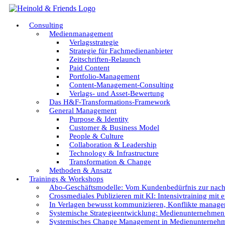
Zum
Inhalt
Consulting
springen
Medienmanagement
Verlagsstrategie
Strategie für Fachmedienanbieter
Zeitschriften-Relaunch
Paid Content
Portfolio-Management
Content-Management-Consulting
Verlags- und Asset-Bewertung
Das H&F-Transformations-Framework
General Management
Purpose & Identity
Customer & Business Model
People & Culture
Collaboration & Leadership
Technology & Infrastructure
Transformation & Change
Methoden & Ansatz
Trainings & Workshops
Abo-Geschäftsmodelle: Vom Kundenbedürfnis zur nac
Crossmediales Publizieren mit KI: Intensivtraining mit e
In Verlagen bewusst kommunizieren, Konflikte managen
Systemische Strategieentwicklung: Medienunternehmen g
Systemisches Change Management in Medienunternehme