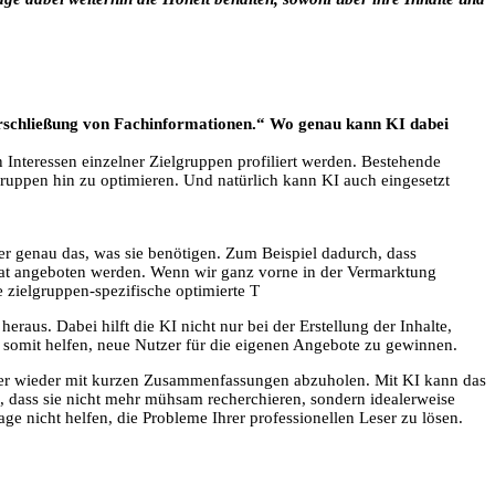
 Erschließung von Fachinformationen.“ Wo genau kann KI dabei
n Interessen einzelner Zielgruppen profiliert werden. Bestehende
gruppen hin zu optimieren. Und natürlich kann KI auch eingesetzt
ler genau das, was sie benötigen. Zum Beispiel dadurch, dass
rat angeboten werden. Wenn wir ganz vorne in der Vermarktung
te zielgruppen-spezifische optimierte T
eraus. Dabei hilft die KI nicht nur bei der Erstellung der Inhalte,
n somit helfen, neue Nutzer für die eigenen Angebote zu gewinnen.
mer wieder mit kurzen Zusammenfassungen abzuholen. Mit KI kann das
, dass sie nicht mehr mühsam recherchieren, sondern idealerweise
ge nicht helfen, die Probleme Ihrer professionellen Leser zu lösen.