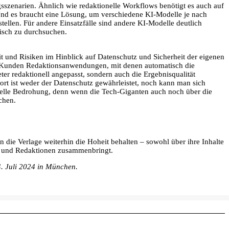
ngsszenarien. Ähnlich wie redaktionelle Workflows benötigt es auch auf
 Und es braucht eine Lösung, um verschiedene KI-Modelle je nach
ellen. Für andere Einsatzfälle sind andere KI-Modelle deutlich
tisch zu durchsuchen.
t und Risiken im Hinblick auf Datenschutz und Sicherheit der eigenen
ren Kunden Redaktionsanwendungen, mit denen automatisch die
er redaktionell angepasst, sondern auch die Ergebnisqualität
rt ist weder der Datenschutz gewährleistet, noch kann man sich
enzielle Bedrohung, denn wenn die Tech-Giganten auch noch über die
chen.
en die Verlage weiterhin die Hoheit behalten – sowohl über ihre Inhalte
KI und Redaktionen zusammenbringt.
. Juli 2024 in München.