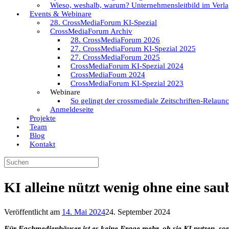
Wieso, weshalb, warum? Unternehmensleitbild im Verla
Events & Webinare
28. CrossMediaForum KI-Spezial
CrossMediaForum Archiv
28. CrossMediaForum 2026
27. CrossMediaForum KI-Spezial 2025
27. CrossMediaForum 2025
CrossMediaForum KI-Spezial 2024
CrossMediaFoum 2024
CrossMediaForum KI-Spezial 2023
Webinare
So gelingt der crossmediale Zeitschriften-Relaun
Anmeldeseite
Projekte
Team
Blog
Kontakt
Suchen
nach:
KI alleine nützt wenig ohne eine sa
Veröffentlicht am
14. Mai 2024
24. September 2024
Für Fachmedienhäuser ist es keine Frage mehr, ob sie KI nutzen, son