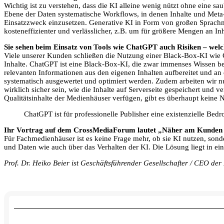
Wichtig ist zu verstehen, dass die KI alleine wenig nützt ohne eine s
Ebene der Daten systematische Workflows, in denen Inhalte und Meta-
Einsatzzweck einzusetzen. Generative KI in Form von großen Sprachmod
kosteneffizienter und verlässlicher, z.B. um für größere Mengen an I
Sie sehen beim Einsatz von Tools wie ChatGPT auch Risiken – welc
Viele unserer Kunden schließen die Nutzung einer Black-Box-KI wie C
Inhalte. ChatGPT ist eine Black-Box-KI, die zwar immenses Wissen be
relevanten Informationen aus den eigenen Inhalten aufbereitet und an
systematisch ausgewertet und optimiert werden. Zudem arbeiten wir 
wirklich sicher sein, wie die Inhalte auf Serverseite gespeichert und
Qualitätsinhalte der Medienhäuser verfügen, gibt es überhaupt keine 
ChatGPT ist für professionelle Publisher eine existenzielle Bed
Ihr Vortrag auf dem CrossMediaForum lautet „Näher am Kunden mit
Für Fachmedienhäuser ist es keine Frage mehr, ob sie KI nutzen, son
und Daten wie auch über das Verhalten der KI. Die Lösung liegt in e
Prof. Dr. Heiko Beier ist Geschäftsführender Gesellschafter / CE