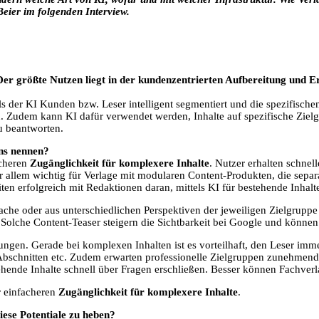
Beier im folgenden Interview.
Der größte Nutzen liegt in der kundenzentrierten Aufbereitung und
ls der KI Kunden bzw. Leser intelligent segmentiert und die spezifische
den. Zudem kann KI dafür verwendet werden, Inhalte auf spezifische Ziel
u beantworten.
ens nennen?
acheren
Zugänglichkeit für komplexere Inhalte
. Nutzer erhalten schnel
 allem wichtig für Verlage mit modularen Content-Produkten, die sepa
beiten erfolgreich mit Redaktionen daran, mittels KI für bestehende Inhal
ache oder aus unterschiedlichen Perspektiven der jeweiligen Zielgruppe h
 Solche Content-Teaser steigern die Sichtbarkeit bei Google und könne
ngen. Gerade bei komplexen Inhalten ist es vorteilhaft, den Leser im
 Abschnitten etc. Zudem erwarten professionelle Zielgruppen zunehmend
ehende Inhalte schnell über Fragen erschließen. Besser können Fachverla
er einfacheren
Zugänglichkeit für komplexere Inhalte
.
ese Potentiale zu heben?