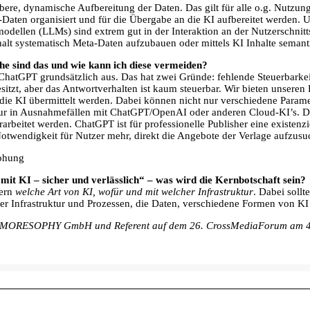
aubere, dynamische Aufbereitung der Daten. Das gilt für alle o.g. Nutzu
Daten organisiert und für die Übergabe an die KI aufbereitet werden.
ellen (LLMs) sind extrem gut in der Interaktion an der Nutzerschnittst
nhalt systematisch Meta-Daten aufzubauen oder mittels KI Inhalte seman
he sind das und wie kann ich diese vermeiden?
hatGPT grundsätzlich aus. Das hat zwei Gründe: fehlende Steuerbarkei
sitzt, aber das Antwortverhalten ist kaum steuerbar. Wir bieten unse
 die KI übermittelt werden. Dabei können nicht nur verschiedene Paramet
nur in Ausnahmefällen mit ChatGPT/OpenAI oder anderen Cloud-KI’s. Do
 verarbeitet werden. ChatGPT ist für professionelle Publisher eine exist
Notwendigkeit für Nutzer mehr, direkt die Angebote der Verlage aufzusu
rohung
 KI – sicher und verlässlich“ – was wird die Kernbotschaft sein?
dern
welche Art von KI, wofür und mit welcher Infrastruktur
. Dabei sollt
iner Infrastruktur und Prozessen, die Daten, verschiedene Formen von 
O der MORESOPHY GmbH und Referent auf dem 26. CrossMediaForum am 4