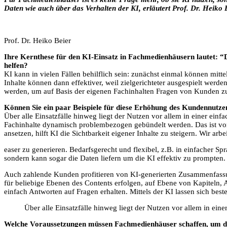
Daten wie auch über das Verhalten der KI, erläutert Prof. Dr. Heiko 
Prof. Dr. Heiko Beier
Ihre Kernthese für den KI-Einsatz in Fachmedienhäusern lautet: “
helfen?
KI kann in vielen Fällen behilflich sein: zunächst einmal können mitte
Inhalte können dann effektiver, weil zielgerichteter ausgespielt wer
werden, um auf Basis der eigenen Fachinhalten Fragen von Kunden z
Können Sie ein paar Beispiele für diese Erhöhung des Kundennutz
Über alle Einsatzfälle hinweg liegt der Nutzen vor allem in einer einf
Fachinhalte dynamisch problembezogen gebündelt werden. Das ist vor
ansetzen, hilft KI die Sichtbarkeit eigener Inhalte zu steigern. Wir ar
easer zu generieren. Bedarfsgerecht und flexibel, z.B. in einfacher Spr
sondern kann sogar die Daten liefern um die KI effektiv zu prompten.
Auch zahlende Kunden profitieren von KI-generierten Zusammenfassu
für beliebige Ebenen des Contents erfolgen, auf Ebene von Kapiteln,
einfach Antworten auf Fragen erhalten. Mittels der KI lassen sich best
Über alle Einsatzfälle hinweg liegt der Nutzen vor allem in ein
Welche Voraussetzungen müssen Fachmedienhäuser schaffen, um di