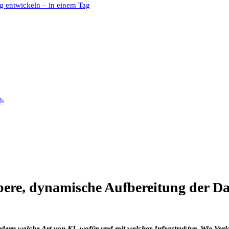
g entwickeln – in einem Tag
ch
ubere, dynamische Aufbereitung der D
dern welche Art von KI, wofür und mit welcher Infrastruktur. Wie Verla