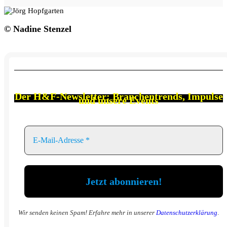
©️ Nadine Stenzel
Der
H&F-Newsletter: Branchen
trends, Impulse
und unsere Events
Wir senden keinen Spam! Erfahre mehr in unserer
Datenschutzerklärung
.